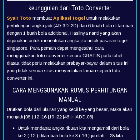
keunggulan dari Toto Converter
Syair Toto
membuat
Aplikasi togel
untuk melakukan
perhitungan angka jadi (4D-3D-2D) dari 6 buah bola di tambah
dengan 1 buah bola additional. Hasilnya nanti yang akan
digunakan untuk menentukan angka jitu untuk pasaran togel
singapore. Para pemain dapat mengetahui cara
menggunakan toto converter secara GRATIS pada tabel
diatas, tidak perlu melakukan prabayar-bayar dalam situs ini
yang tidak semua situs menyediakan laman seperti toto
converter ini.
CARA MENGGUNAKAN RUMUS PERHITUNGAN
MANUAL
Urutkan bola dari ukuran yang kecil ke yang besar, Maka akan
menjadi [08 | 12 |16 |19 |22 |46 |+|ADD:06]
Untuk mendapat angka ribuan kita mengambil dari bola
ke 2 ( 12 ) ditambah bola ke 3 ( 16 ) jumlah = 28 kita