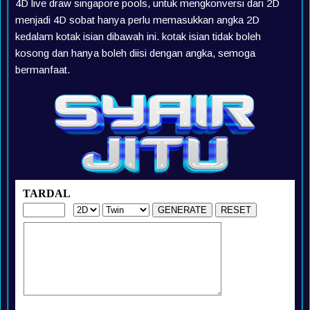
4D live draw singapore pools, untuk mengkonversi dari 2D
menjadi 4D sobat hanya perlu memasukkan angka 2D
kedalam kotak isian dibawah ini. kotak isian tidak boleh
kosong dan hanya boleh diisi dengan angka, semoga
bermanfaat.